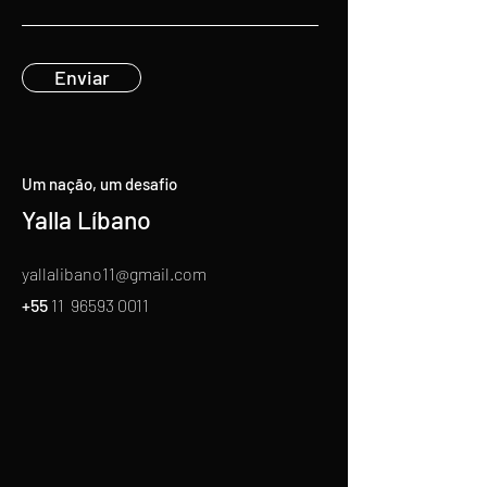
Enviar
Um nação, um desafio
Yalla Líbano
yallalibano11@gmail.com
+55
11
96593 0011